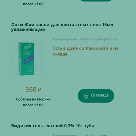
после 12:00
Опти-Фри капли для контактных линз 15мл
увлажняющие
Производитель:
Алкон Лабораториз Инк
Есть в других аптеках сети и на
складе
368
₽
Со склада
Соберём во вторник
после 12:00
Видисик гель глазной 0,2% 10г туба
Производитель:
Др. Герхард Манн