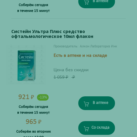
В аптеке
Соберём сегодня
в течение 15 минут
Систейн Ультра Плюс средство
офтальмологическое 10мл флакон
Производитель:
Алкон Лабораториз Инк
Есть в аптеке и на складе
Цена без скидки
1 059
₽
₽
921
₽
-13%
В аптеке
Соберём сегодня
в течение 15 минут
965
₽
Со склада
Соберём во вторник