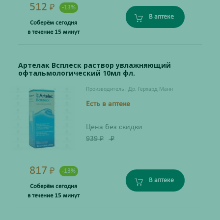
512
₽
-13%
В аптеке
Соберём сегодня
в течение 15 минут
Артелак Всплеск раствор увлажняющий
офтальмологический 10мл фл.
Производитель:
Др. Герхард Манн
Есть в аптеке
Цена без скидки
939
₽
₽
817
₽
-13%
В аптеке
Соберём сегодня
в течение 15 минут