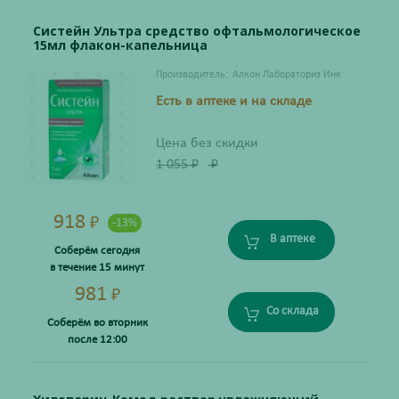
Систейн Ультра средство офтальмологическое
15мл флакон-капельница
Производитель:
Алкон Лабораториз Инк
Есть в аптеке и на складе
Цена без скидки
1 055
₽
₽
918
₽
-13%
В аптеке
Соберём сегодня
в течение 15 минут
981
₽
Со склада
Соберём во вторник
после 12:00