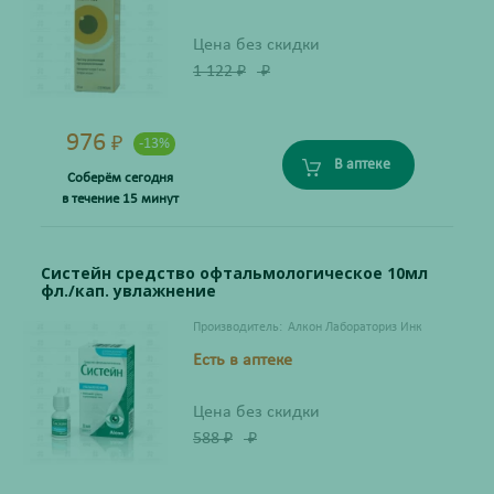
Цена без скидки
1 122
₽
₽
976
₽
-13%
В аптеке
Соберём сегодня
в течение 15 минут
Систейн средство офтальмологическое 10мл
фл./кап. увлажнение
Производитель:
Алкон Лабораториз Инк
Есть в аптеке
Цена без скидки
588
₽
₽