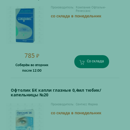
Производитель:
Компания Офтальм-
Ренессанс
со склада в понедельник
785
₽
Со склада
Соберём во вторник
после 12:00
Офтолик БК капли глазные 0,4мл тюбик/
капельницы №20
Производитель:
Сентисс Фарма
со склада в понедельник