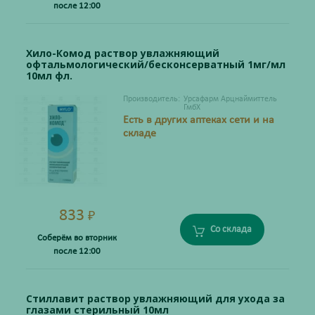
после 12:00
Хило-Комод раствор увлажняющий
офтальмологический/бесконсерватный 1мг/мл
10мл фл.
Производитель:
Урсафарм Арцнаймиттель
ГмбХ
Есть в других аптеках сети и на
складе
833
₽
Со склада
Соберём во вторник
после 12:00
Стиллавит раствор увлажняющий для ухода за
глазами стерильный 10мл