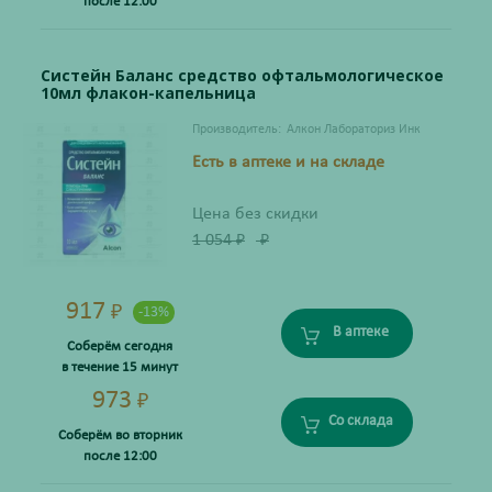
после 12:00
Систейн Баланс средство офтальмологическое
10мл флакон-капельница
Производитель:
Алкон Лабораториз Инк
Есть в аптеке и на складе
Цена без скидки
1 054
₽
₽
917
₽
-13%
В аптеке
Соберём сегодня
в течение 15 минут
973
₽
Со склада
Соберём во вторник
после 12:00