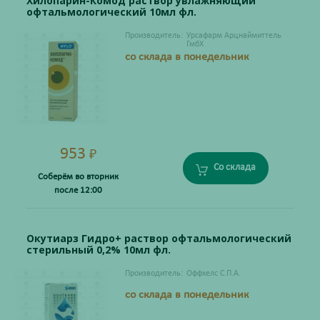
Хилопарин-Комод раствор увлажняющий
офтальмологический 10мл фл.
Производитель:
Урсафарм Арцнаймиттель
ГмбХ
со склада в понедельник
953
₽
Со склада
Соберём во вторник
после 12:00
Окутиарз Гидро+ раствор офтальмологический
стерильный 0,2% 10мл фл.
Производитель:
Оффхелс С.П.А.
со склада в понедельник