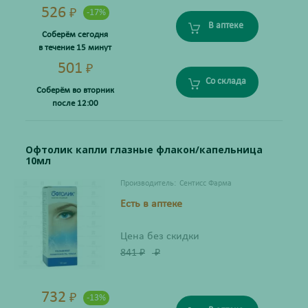
526
₽
-17%
В аптеке
Соберём сегодня
в течение 15 минут
501
₽
Со склада
Соберём во вторник
после 12:00
Офтолик капли глазные флакон/капельница
10мл
Производитель:
Сентисс Фарма
Есть в аптеке
Цена без скидки
841
₽
₽
732
₽
-13%