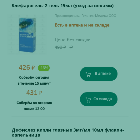
Блефарогель-2 гель 15мл (уход за веками)
Производитель:
Гельтек-Медика ООО
Есть в аптеке и на складе
Цена без скидки
490
₽
₽
426
₽
-13%
В аптеке
Соберём сегодня
в течение 15 минут
431
₽
Со склада
Соберём во вторник
после 12:00
Дефислез капли глазные 3мг/мл 10мл флакон-
капельница