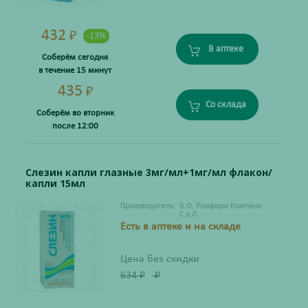
432
₽
-13%
В аптеке
Соберём сегодня
в течение 15 минут
435
₽
Со склада
Соберём во вторник
после 12:00
Слезин капли глазные 3мг/мл+1мг/мл флакон/
капли 15мл
Производитель:
К.О. Ромфарм Компани
С.р.Л.
Есть в аптеке и на складе
Цена без скидки
634
₽
₽