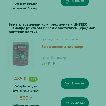
В аптеке
Соберём сегодня
в течение 15 минут
Бинт эластичный компрессионный ИНТЕКС
"Венопроф" х/б 5м х 10см с застежкой (средней
растяжимости)
Производитель:
Интертекстиль
Есть в аптеке и на складе
Цена без скидки
557
₽
₽
485
₽
-13%
В аптеке
Соберём сегодня
в течение 15 минут
500
₽
Со склада
Соберём во вторник