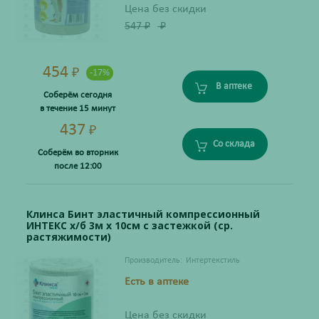
Цена без скидки
547
₽
₽
454
₽
-17%
В аптеке
Соберём сегодня
в течение 15 минут
437
₽
Со склада
Соберём во вторник
после 12:00
Клинса Бинт эластичный компрессионный
ИНТЕКС х/б 3м х 10см с застежкой (ср.
растяжимости)
Производитель:
Интертекстиль
Есть в аптеке
Цена без скидки