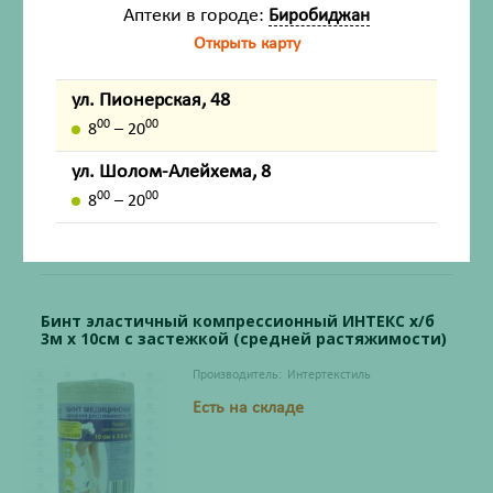
Производитель:
Интертекстиль
Аптеки в городе:
Биробиджан
Есть на складе
Открыть карту
ул. Пионерская, 48
00
00
8
– 20
ул. Шолом-Алейхема, 8
330
₽
00
00
8
– 20
Со склада
Соберём во вторник
после 12:00
Бинт эластичный компрессионный ИНТЕКС х/б
3м х 10см с застежкой (средней растяжимости)
Производитель:
Интертекстиль
Есть на складе