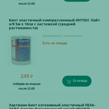
после 12:00
Бинт эластичный компрессионный ИНТЕКС Лайт
х/б 5м х 10см с застежкой (средней
растяжимости)
Производитель:
Интертекстиль
Есть на складе
249
₽
Со склада
Соберём во вторник
после 12:00
Хартманн Бинт когезивный эластичный ПЕХА-
ХАФТ 4смх4м фиксирующий синий (932467)