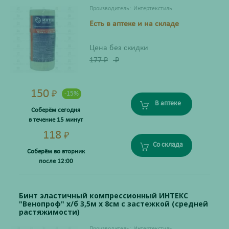
Производитель:
Интертекстиль
Есть в аптеке и на складе
Цена без скидки
177
₽
₽
150
₽
-15%
В аптеке
Соберём сегодня
в течение 15 минут
118
₽
Со склада
Соберём во вторник
после 12:00
Бинт эластичный компрессионный ИНТЕКС
"Венопроф" х/б 3,5м х 8см с застежкой (средней
растяжимости)
Производитель:
Интертекстиль