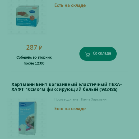
Есть на складе
287
₽
Со склада
Соберём во вторник
после 12:00
Хартманн Бинт когезивный эластичный ПЕХА-
ХАФТ 10смх4м фиксирующий белый (932486)
Производитель:
Пауль Хартманн
Есть на складе