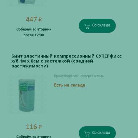
447
₽
Со склада
Соберём во вторник
после 12:00
Бинт эластичный компрессионный СУПЕРфикс
х/б 1м х 8см с застежкой (средней
растяжимости)
Производитель:
Интертекстиль
Есть на складе
116
₽
Со склада
Соберём во вторник