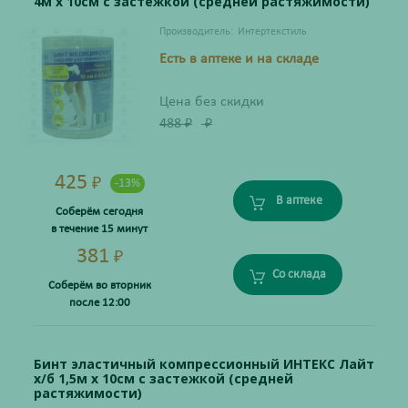
4м х 10см с застежкой (средней растяжимости)
Производитель:
Интертекстиль
Есть в аптеке и на складе
Цена без скидки
488
₽
₽
425
₽
-13%
В аптеке
Соберём сегодня
в течение 15 минут
381
₽
Со склада
Соберём во вторник
после 12:00
Бинт эластичный компрессионный ИНТЕКС Лайт
х/б 1,5м х 10см с застежкой (средней
растяжимости)