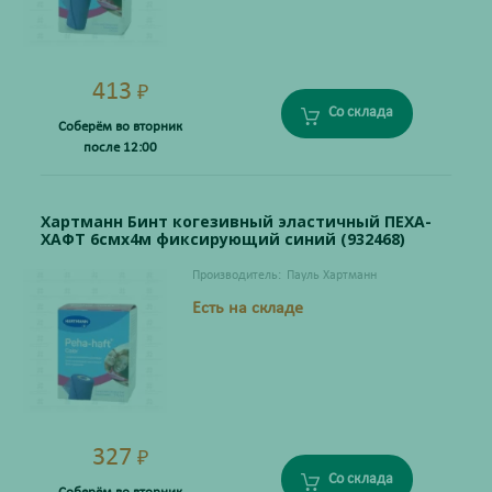
413
₽
Со склада
Соберём во вторник
после 12:00
Хартманн Бинт когезивный эластичный ПЕХА-
ХАФТ 6смх4м фиксирующий синий (932468)
Производитель:
Пауль Хартманн
Есть на складе
327
₽
Со склада