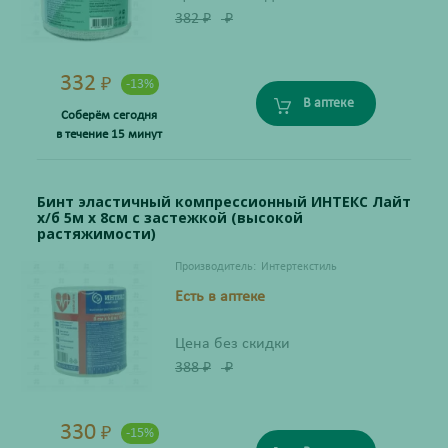
382
₽
₽
332
₽
-13%
В аптеке
Соберём сегодня
в течение 15 минут
Бинт эластичный компрессионный ИНТЕКС Лайт
х/б 5м х 8см с застежкой (высокой
растяжимости)
Производитель:
Интертекстиль
Есть в аптеке
Цена без скидки
388
₽
₽
330
₽
-15%