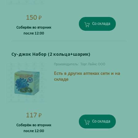
150
₽
Со склада
Соберём во вторник
после 12:00
Су-джок Набор (2 кольца+шарик)
Производитель:
Торг Лайнс ООО
Есть в других аптеках сети и на
складе
117
₽
Со склада
Соберём во вторник
после 12:00