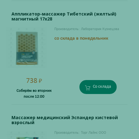
Аппликатор-массажер Тибетский (желтый)
магнитный 17х28
Производитель:
Лаборатория Кузнецова
со склада в понедельник
738
₽
Со склада
Соберём во вторник
после 12:00
Массажер медицинский Эспандер кистевой
взрослый
Производитель:
Торг Лайнс ООО