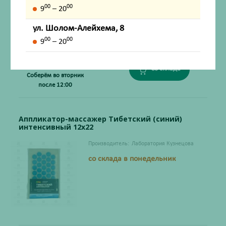
00
00
9
– 20
ул. Шолом-Алейхема, 8
00
00
9
– 20
447
₽
Со склада
Соберём во вторник
после 12:00
Аппликатор-массажер Тибетский (синий)
интенсивный 12х22
Производитель:
Лаборатория Кузнецова
со склада в понедельник