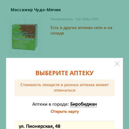
Массажер Чудо-Мячик
Производитель:
Торг Лайнс ООО
Есть в других аптеках сети и на
складе
153
₽
ВЫБЕРИТЕ АПТЕКУ
Со склада
Соберём во вторник
после 12:00
Стоимость лекарств в разных аптеках
может
отличаться
Аппликатор-массажер Тибетский (зеленый)
Аптеки в городе:
Биробиджан
для чувствительной кожи 12х22
Открыть карту
Производитель:
Лаборатория Кузнецова
со склада в понедельник
ул. Пионерская, 48