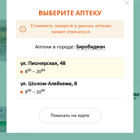
ВЫБЕРИТЕ АПТЕКУ
Игла-Бабочка 20G
Стоимость лекарств в разных аптеках
Производитель:
СФМ
может отличаться
Есть на складе
Аптеки в городе:
Биробиджан
ул. Пионерская, 48
00
00
8
– 20
ул. Шолом-Алейхема, 8
00
00
8
– 20
Игла инъекционная 0,23х4мм
№100 "BD МикроФайн Плюс"
Производитель:
Бектон Дикинсон энд Компани
Показать на карте
Есть на складе