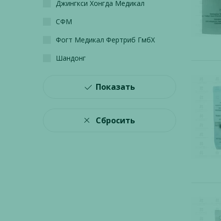
Джингкси Хонгда Медикал
СФМ
Фогт Медикал Фертриб ГмбХ
Шандонг
Показать
Сбросить