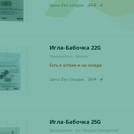
Цена без скидки
30
₽
₽
Игла-Бабочка 22G
Производитель:
Шандонг
Есть в аптеке и на складе
Цена без скидки
20
₽
₽
Игла-Бабочка 25G
Производитель:
Фогт Медикал Фертриб ГмбХ