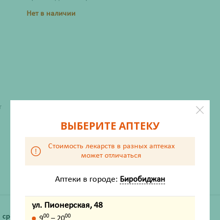
Нет в наличии
ХАРАКТЕРИСТИКИ
т
Производитель
Гротекс
ВЫБЕРИТЕ АПТЕКУ
Порядок отпуска
без рецепта врача
Стоимость лекарств в разных аптеках
Жизненно важный
Нет
может отличаться
Аптеки в городе:
Биробиджан
ул. Пионерская, 48
 средством.
00
00
9
– 20