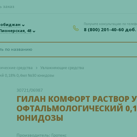
ь заказ
робиджан
Получите консультацию по телеф
8 (800) 201-40-60 доб.
 Пионерская, 48
ические средства
Увлажняющие средства
ий 0,18% 0,4мл №30 юнидозы
30721/06987
ГИЛАН КОМФОРТ РАСТВОР
ОФТАЛЬМОЛОГИЧЕСКИЙ 0,1
ЮНИДОЗЫ
Производитель: Гротекс