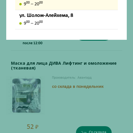
00
00
9
– 20
ул. Шолом-Алейхема, 8
00
00
9
– 20
52
₽
Со склада
Соберём во вторник
после 12:00
Маска для лица ДИВА Лифтинг и омоложение
(тканевая)
Производитель:
Авангард
со склада в понедельник
52
₽
Со склада