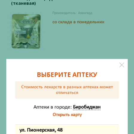
(тканевая)
Производитель:
Авангард
со склада в понедельник
52
₽
Со склада
ВЫБЕРИТЕ АПТЕКУ
Соберём во вторник
после 12:00
Стоимость лекарств в разных аптеках
может
отличаться
Маска для лица ДИВА Защита и укрепление
(тканевая)
Аптеки в городе:
Биробиджан
Производитель:
Авангард
Открыть карту
со склада в понедельник
ул. Пионерская, 48