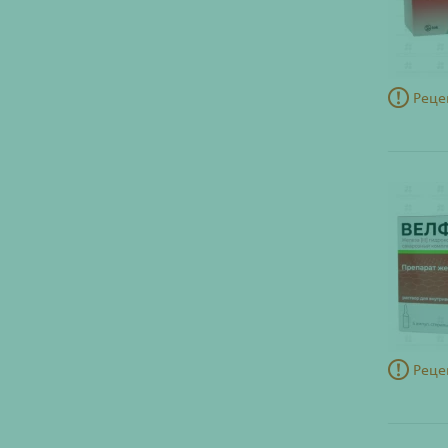
Реце
Реце