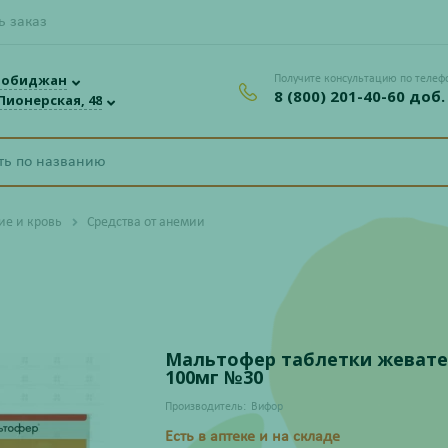
ь заказ
робиджан
Получите консультацию по телеф
8 (800) 201-40-60 доб.
 Пионерская, 48
ие и кровь
Средства от анемии
Мальтофер таблетки жеват
100мг №30
Производитель:
Вифор
Есть в аптеке и на складе