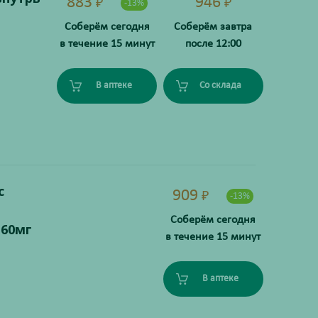
883
946
₽
₽
-13%
Соберём сегодня
Соберём завтра
в течение 15 минут
после 12:00
В аптеке
Со склада
с
909
₽
-13%
Соберём сегодня
+60мг
в течение 15 минут
В аптеке