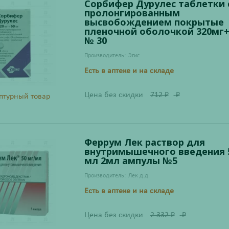
Сорбифер Дурулес таблетки 
пролонгированным
высвобождением покрытые
пленочной оболочкой 320мг
№ 30
Производитель:
Эгис
Есть в аптеке и на складе
Цена без скидки
712
₽
₽
птурный товар
Феррум Лек раствор для
внутримышечного введения 
мл 2мл ампулы №5
Производитель:
Лек д.д.
Есть в аптеке и на складе
Цена без скидки
2 332
₽
₽