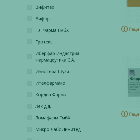
Вифитех
Вифор
Реце
Г.Л.Фарма ГмбХ
Гротекс
Иберфар Индастриа
Фармацеутика С.А.
Иннотера Шузи
Италфармако
Корден Фарма
Лек д.д.
Реце
Ломафарм ГмбХ
Микро Лабс Лимитед