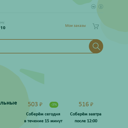
ону:
Мои заказы
 10
ельные
503
516
₽
₽
-3%
Соберём сегодня
Соберём завтра
в течение 15 минут
после 12:00