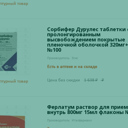
птурный товар
Сорбифер Дурулес таблетки 
пролонгированным
высвобождением покрытые
пленочной оболочкой 320мг
№100
Производитель:
Эгис
Есть в аптеке и на складе
Цена без скидки
1 638
₽
₽
птурный товар
Ферлатум раствор для прием
внутрь 800мг 15мл флаконы 
Производитель:
Италфармако