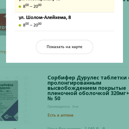
10мл ампулы №20
00
00
8
– 20
Производитель:
Иннотера Шузи
ул. Шолом-Алейхема, 8
Есть в аптеке и на складе
00
00
8
– 20
Цена без скидки
1 015
₽
₽
Показать на карте
птурный товар
Сорбифер Дурулес таблетки 
пролонгированным
высвобождением покрытые
пленочной оболочкой 320мг
№ 50
Производитель:
Эгис
Есть в аптеке