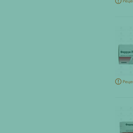
Реце
Реце