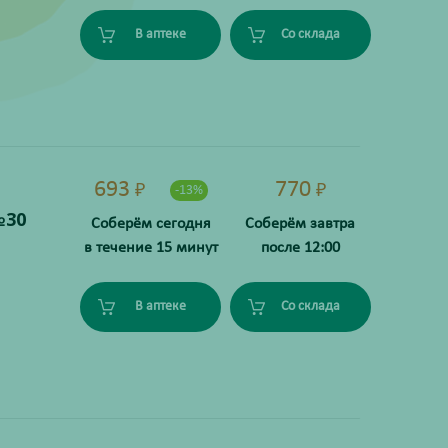
В аптеке
Со склада
693
770
₽
₽
-13%
№30
Соберём сегодня
Соберём завтра
в течение 15 минут
после 12:00
В аптеке
Со склада