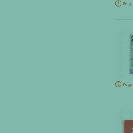
Реце
Реце