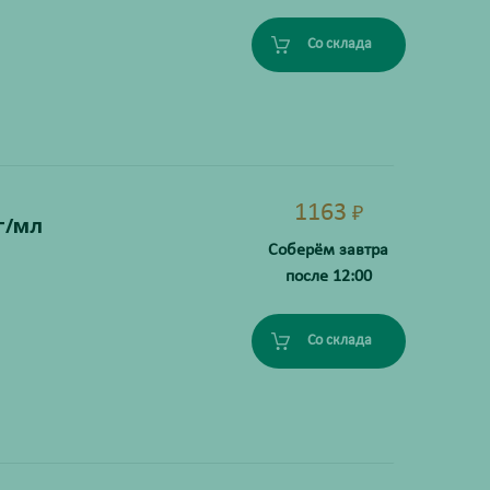
Со склада
1163
₽
г/мл
Соберём завтра
после 12:00
Со склада