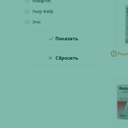
Новартис
Пьер Фабр
Эгис
Показать
Реце
Сбросить