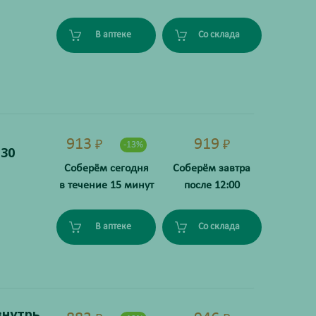
В аптеке
Со склада
913
919
₽
₽
-13%
30
Соберём сегодня
Соберём завтра
в течение 15 минут
после 12:00
В аптеке
Со склада
внутрь