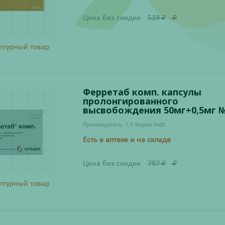
Цена без скидки
519
₽
₽
птурный товар
Ферретаб комп. капсулы
пролонгированного
высвобождения 50мг+0,5мг 
Производитель:
Г.Л.Фарма ГмбХ
Есть в аптеке и на складе
Цена без скидки
797
₽
₽
птурный товар