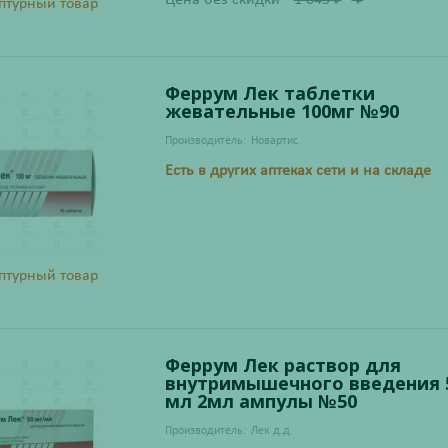
Цена без скидки
1 045
₽
₽
птурный товар
Феррум Лек таблетки
жевательные 100мг №90
Производитель:
Новартис
Есть в других аптеках сети и на складе
птурный товар
Феррум Лек раствор для
внутримышечного введения 
мл 2мл ампулы №50
Производитель:
Лек д.д.