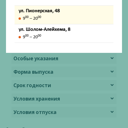
Способ применения и дозы
ул. Пионерская, 48
Побочное действие
00
00
9
– 20
ул. Шолом-Алейхема, 8
Передозировка
00
00
9
– 20
Лекарственное взаимодействие
Особые указания
Форма выпуска
Срок годности
Условия хранения
Условия отпуска