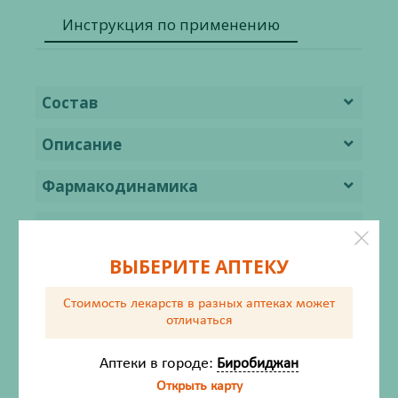
Инструкция по применению
Состав
Описание
Фармакодинамика
Фармакокинетика
ВЫБЕРИТЕ АПТЕКУ
Показания
Стоимость лекарств в разных аптеках
может
Противопоказания
отличаться
Применение при беременности и в
Аптеки в городе:
Биробиджан
период грудного вскармливания
Открыть карту