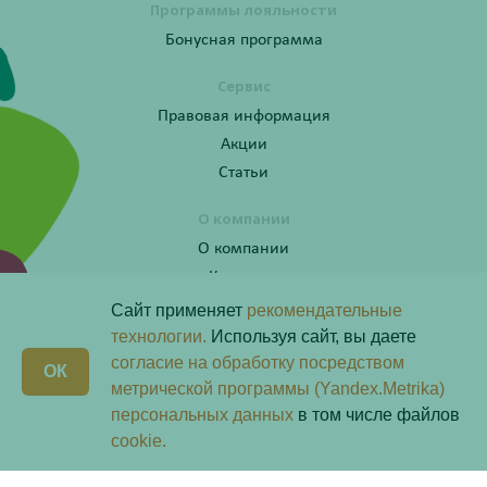
Программы лояльности
Бонусная программа
Сервис
Правовая информация
Акции
Статьи
О компании
О компании
Контакты
Сайт применяет
рекомендательные
технологии.
Используя сайт, вы даете
согласие на обработку посредством
Получите консультацию по телефону:
X
ОК
8 (800) 201-40-60 доб. 10
метрической программы (Yandex.Metrika)
персональных данных
в том числе файлов
Скачай наше
приложение
cookie.
Любая информация на сайте носит справочный характер и не является публичной офертой