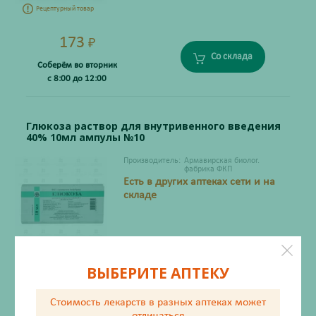
Рецептурный товар
173
₽
Со склада
Соберём во вторник
с 8:00 до 12:00
Глюкоза раствор для внутривенного введения
40% 10мл ампулы №10
Производитель:
Армавирская биолог.
фабрика ФКП
Есть в других аптеках сети и на
складе
Рецептурный товар
ВЫБЕРИТЕ АПТЕКУ
61
₽
Стоимость лекарств в разных аптеках
может
Со склада
Соберём во вторник
отличаться