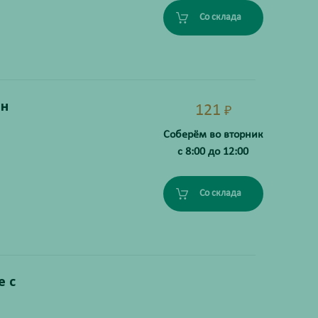
Со склада
он
121
₽
Соберём во вторник
с 8:00 до 12:00
Со склада
е с