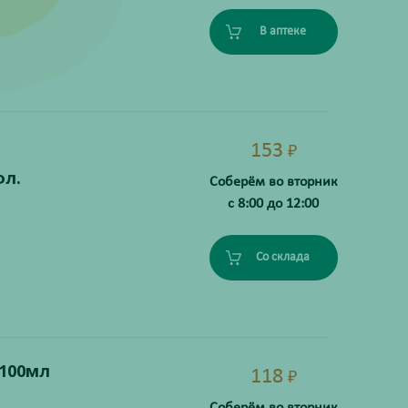
В аптеке
153
₽
л.
Соберём во вторник
с 8:00 до 12:00
Со склада
100мл
118
₽
Соберём во вторник