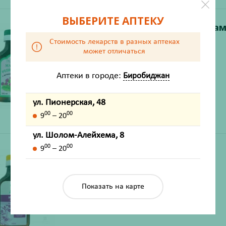
ВЫБЕРИТЕ АПТЕКУ
Масло репейное с витаминам
Е 100мл фл.
Стоимость лекарств в разных аптеках
может отличаться
Производитель:
Мирролла
со склада в понедельник
Аптеки в городе:
Биробиджан
ул. Пионерская, 48
00
00
9
– 20
ул. Шолом-Алейхема, 8
00
00
9
– 20
Масло репейное "Добрый
аптекарь" 100мл фл.
Производитель:
Невохим завод ООО
Показать на карте
со склада в понедельник