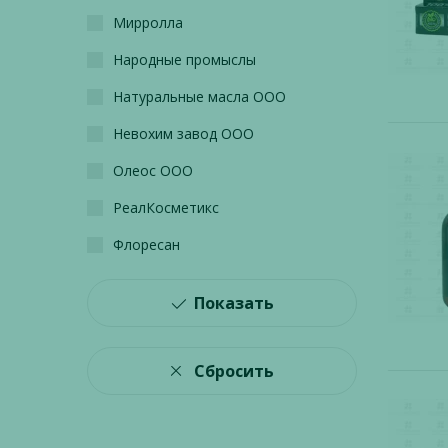
Мирролла
Народные промыслы
Натуральные масла ООО
Невохим завод ООО
Олеос ООО
РеалКосметикс
Флоресан
Показать
Сбросить