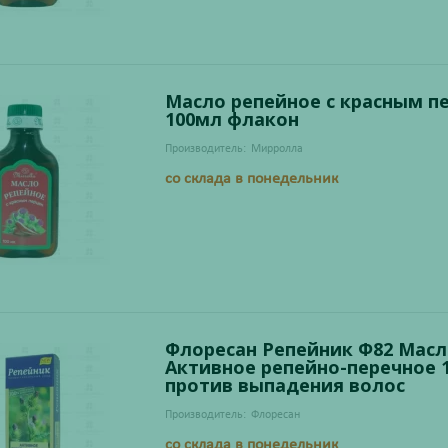
Масло репейное с красным п
100мл флакон
Производитель:
Мирролла
со склада в понедельник
Флоресан Репейник Ф82 Масл
Активное репейно-перечное 
против выпадения волос
Производитель:
Флоресан
со склада в понедельник