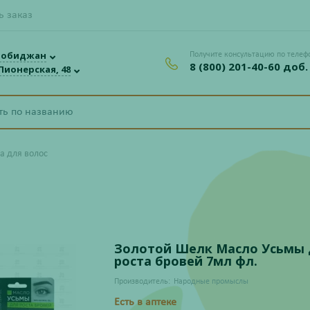
ь заказ
робиджан
Получите консультацию по телеф
8 (800) 201-40-60 доб.
 Пионерская, 48
а для волос
Золотой Шелк Масло Усьмы 
роста бровей 7мл фл.
Производитель:
Народные промыслы
Есть в аптеке