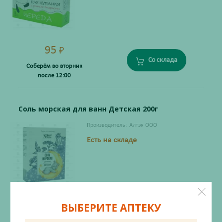
95
₽
Со склада
Соберём во вторник
после 12:00
Соль морская для ванн Детская 200г
Производитель:
Алтэя ООО
Есть на складе
ВЫБЕРИТЕ АПТЕКУ
91
₽
Со склада