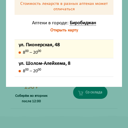
Соберём во вторник
Стоимость лекарств в разных аптеках
может
после 12:00
отличаться
Аптеки в городе:
Биробиджан
Травы для купания ПАНДА "Календула" фильтр-
пакеты 5г №8 детский
Открыть карту
Производитель:
Фарм-Продукт
ул. Пионерская, 48
Есть на складе
00
00
8
– 20
ул. Шолом-Алейхема, 8
00
00
8
– 20
158
₽
Со склада
Соберём во вторник
после 12:00