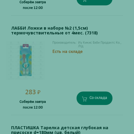
Соберём завтра
после 12:00
ЛАББИ Ложки в наборе №2 (1,5см)
термочувствительные от 4мес. (7318)
Производитель:
Иу Кикис Бэби Продактс Ко.,
Лтд
Есть на складе
283
₽
Со склада
Соберём завтра
после 12:00
ПЛАСТИШКА Тарелка детская глубокая на
присоске d=180мм (цв. белый)