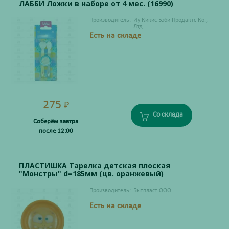
ЛАББИ Ложки в наборе от 4 мес. (16990)
Производитель:
Иу Кикис Бэби Продактс Ко.,
Лтд
Есть на складе
275
₽
Со склада
Соберём завтра
после 12:00
ПЛАСТИШКА Тарелка детская плоская
"Монстры" d=185мм (цв. оранжевый)
Производитель:
Бытпласт ООО
Есть на складе