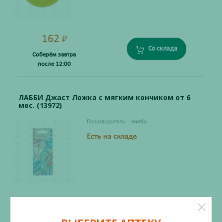
162
₽
Со склада
Соберём завтра
после 12:00
ЛАББИ Джаст Ложка с мягким кончиком от 6
мес. (13972)
Производитель:
Нингбо
Есть на складе
160
₽
Со склада
Соберём завтра