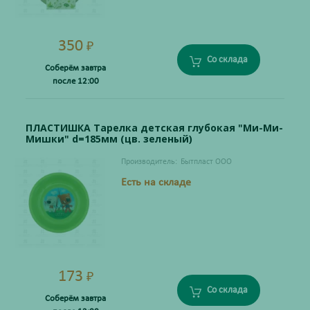
350
₽
Со склада
Соберём завтра
после 12:00
ПЛАСТИШКА Тарелка детская глубокая "Ми-Ми-
Мишки" d=185мм (цв. зеленый)
Производитель:
Бытпласт ООО
Есть на складе
173
₽
Со склада
Соберём завтра