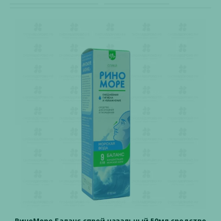
РиноМоре Баланс спрей назальный 50мл средство