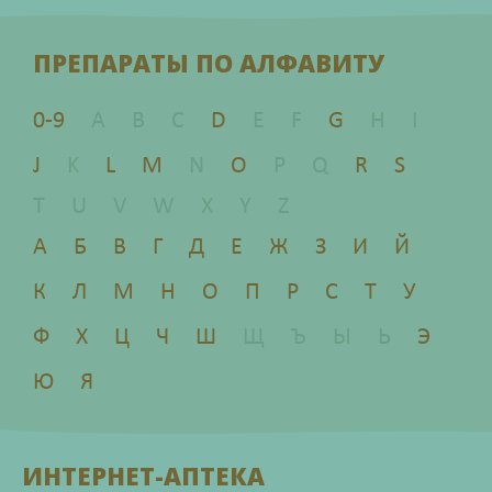
ПРЕПАРАТЫ ПО АЛФАВИТУ
0-9
A
B
C
D
E
F
G
H
I
J
K
L
M
N
O
P
Q
R
S
T
U
V
W
X
Y
Z
А
Б
В
Г
Д
Е
Ж
З
И
Й
К
Л
М
Н
О
П
Р
С
Т
У
Ф
Х
Ц
Ч
Ш
Щ
Ъ
Ы
Ь
Э
Ю
Я
ИНТЕРНЕТ-АПТЕКА