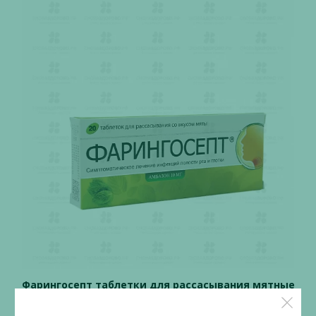
Фарингосепт таблетки для рассасывания мятные
10мг №20
Производитель:
Терапия