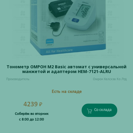
Тонометр ОМРОН M2 Basic автомат с универсальной
манжетой и адаптером НЕМ-7121-ALRU
Производитель:
Омрон Хелскэа Ко Лтд
Есть на складе
4239
₽
Со склада
Соберём во вторник
с 8:00 до 12:00