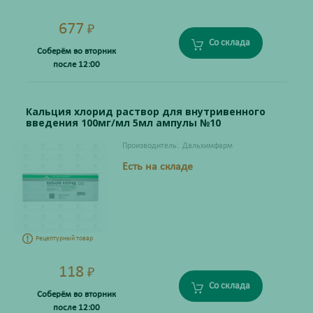
677
₽
Со склада
Соберём во вторник
после 12:00
Кальция хлорид раствор для внутривенного
введения 100мг/мл 5мл ампулы №10
Производитель:
Дальхимфарм
Есть на складе
Рецептурный товар
118
₽
Со склада
Соберём во вторник
после 12:00