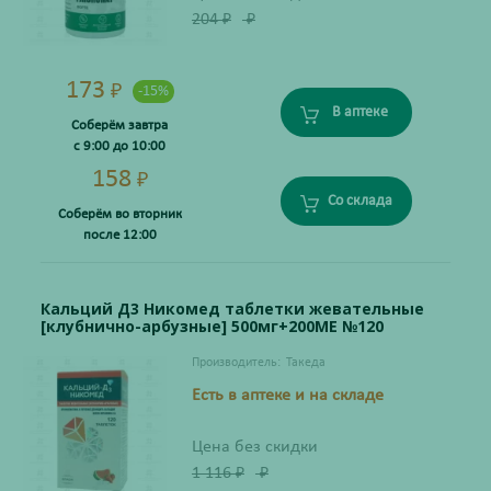
204
₽
₽
173
₽
-15%
В аптеке
Соберём завтра
с 9:00 до 10:00
158
₽
Со склада
Соберём во вторник
после 12:00
Кальций Д3 Никомед таблетки жевательные
[клубнично-арбузные] 500мг+200МЕ №120
Производитель:
Такеда
Есть в аптеке и на складе
Цена без скидки
1 116
₽
₽