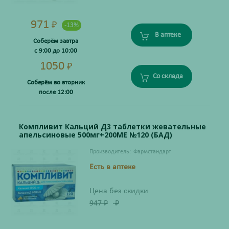
971
₽
-13%
В аптеке
Соберём завтра
с 9:00 до 10:00
1050
₽
Со склада
Соберём во вторник
после 12:00
Компливит Кальций Д3 таблетки жевательные
апельсиновые 500мг+200МЕ №120 (БАД)
Производитель:
Фармстандарт
Есть в аптеке
Цена без скидки
947
₽
₽