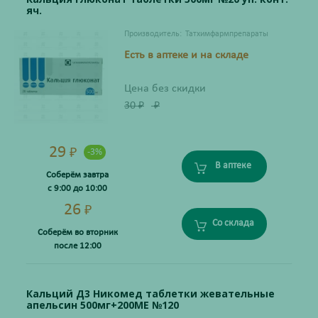
яч.
Производитель:
Татхимфармпрепараты
Есть в аптеке и на складе
Цена без скидки
30
₽
₽
29
₽
-3%
В аптеке
Соберём завтра
с 9:00 до 10:00
26
₽
Со склада
Соберём во вторник
после 12:00
Кальций Д3 Никомед таблетки жевательные
апельсин 500мг+200МЕ №120