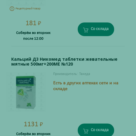
Рецептурный товар
181
₽
Со склада
Соберём во вторник
после 12:00
Кальций Д3 Никомед таблетки жевательные
мятные 500мг+200МЕ №120
Производитель:
Такеда
Есть в других аптеках сети и на
складе
1131
₽
Со склада
Соберём во вторник