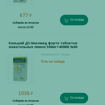
677
₽
Со склада
Соберём во вторник
после 12:00
Кальций Д3 Никомед форте таблетки
жевательные лимон 500мг+400МЕ №60
Производитель:
Такеда
Есть на складе
1038
₽
Со склада
Соберём во вторник