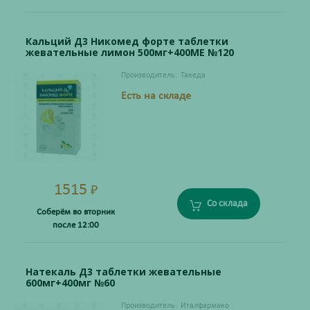
Кальций Д3 Никомед форте таблетки
жевательные лимон 500мг+400МЕ №120
Производитель:
Такеда
Есть на складе
1515
₽
Со склада
Соберём во вторник
после 12:00
Натекаль Д3 таблетки жевательные
600мг+400мг №60
Производитель:
Италфармако