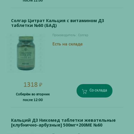
после 12:00
Солгар Цитрат Кальция с витамином Д3
таблетки №60 (БАД)
Производитель:
Солгар
Есть на складе
1318
₽
Со склада
Соберём во вторник
после 12:00
Кальций Д3 Никомед таблетки жевательные
[клубнично-арбузные] 500мг+200МЕ №60