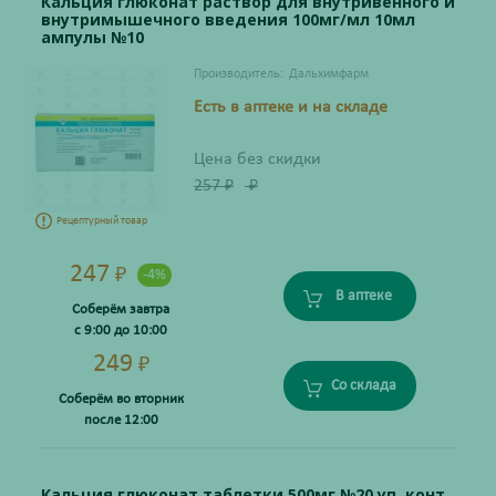
Кальция глюконат раствор для внутривенного и
внутримышечного введения 100мг/мл 10мл
ампулы №10
Производитель:
Дальхимфарм
Есть в аптеке и на складе
Цена без скидки
257
₽
₽
Рецептурный товар
247
₽
-4%
В аптеке
Соберём завтра
с 9:00 до 10:00
249
₽
Со склада
Соберём во вторник
после 12:00
Кальция глюконат таблетки 500мг №20 уп. конт.