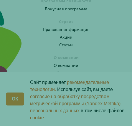
Программы лояльности
Бонусная программа
Сервис
Правовая информация
Акции
Статьи
О компании
О компании
Контакты
Сайт применяет
рекомендательные
технологии.
Используя сайт, вы даете
согласие на обработку посредством
Получите консультацию по телефону:
X
ОК
8 (800) 201-40-60 доб. 10
метрической программы (Yandex.Metrika)
персональных данных
в том числе файлов
Скачай наше
приложение
cookie.
Любая информация на сайте носит справочный характер и не является публичной офертой