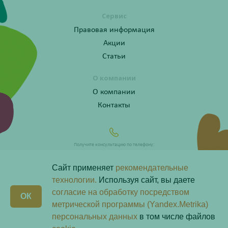
Сервис
Правовая информация
Акции
Статьи
О компании
О компании
Контакты
Получите консультацию по телефону:
8 (800) 201-40-60 доб. 10
Сайт применяет
рекомендательные
технологии.
Используя сайт, вы даете
согласие на обработку посредством
X
ОК
Любая информация на сайте носит справочный характер и не является публичной офертой
метрической программы (Yandex.Metrika)
определяемой положениями пункта 2 статьи 437 Гражданского кодекса Российской Федерации.
Владелец сайта ООО «Надежда-Фарм». Все права защищены © 2026.
персональных данных
в том числе файлов
Скачай наше