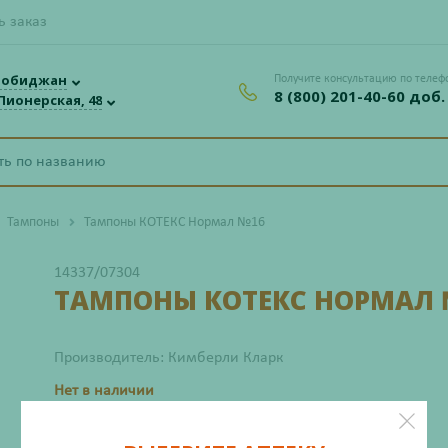
ь заказ
робиджан
Получите консультацию по телеф
8 (800) 201-40-60 доб.
 Пионерская, 48
Тампоны
Тампоны КОТЕКС Нормал №16
14337/07304
ТАМПОНЫ КОТЕКС НОРМАЛ 
Производитель: Кимберли Кларк
Нет в наличии