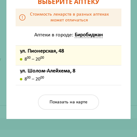
ВЫБЕРИТЕ АПТЕКУ
Стоимость лекарств в разных аптеках
может отличаться
Аптеки в городе:
Биробиджан
ул. Пионерская, 48
ХАРАКТЕРИСТИКИ
00
00
8
– 20
т
Производитель
Кимберли Кларк
ул. Шолом-Алейхема, 8
Жизненно важный
Нет
00
00
8
– 20
Показать на карте