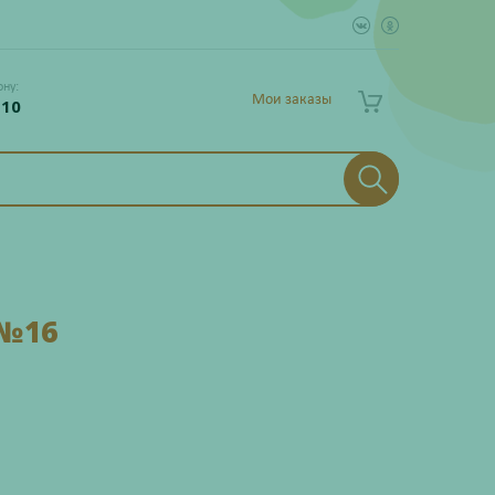
ону:
Мои заказы
 10
№16