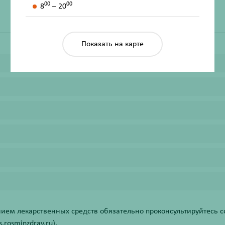
00
00
8
– 20
Показать на карте
ем лекарственных средств обязательно проконсультируйтесь со
rosminzdrav.ru).