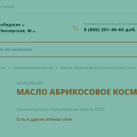
ь заказ
робиджан
Получите консультацию по телеф
8 (800) 201-40-60 доб.
 Пионерская, 48
сла
Косметические масла
Масло Абрикосовое косметическое 30мл 
42383/06290
МАСЛО АБРИКОСОВОЕ КОСМ
Производитель: Натуральные масла ООО
Есть в других аптеках сети