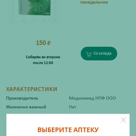
понедельник
150
₽
Со склада
Соберём во вторник
после 12:00
ХАРАКТЕРИСТИКИ
Производитель
Медикомед НПФ ООО
Жизненно важный
Нет
Инструкция по применению
ВЫБЕРИТЕ АПТЕКУ