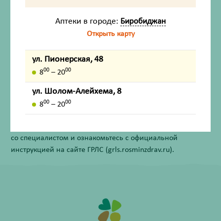
Описание
Аптеки в городе:
Биробиджан
Способ применения
Открыть карту
Противопоказания
ул. Пионерская, 48
00
00
8
– 20
Внешний вид товара, упаковки, может отличаться от
ул. Шолом-Алейхема, 8
изображения на фотографии.
00
00
8
– 20
Имеются противопоказания. Перед применением
лекарственных средств обязательно проконсультируйтесь
со специалистом и ознакомьтесь с официальной
инструкцией на сайте ГРЛС (grls.rosminzdrav.ru).