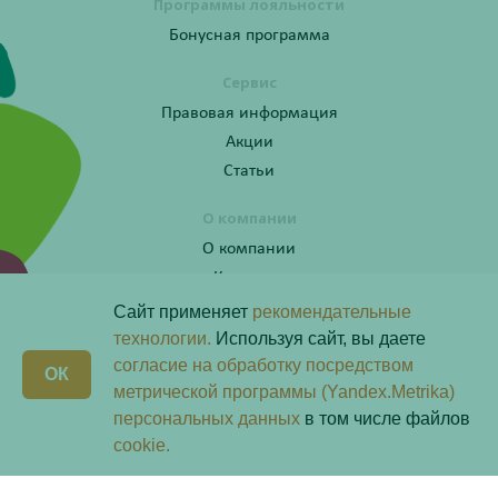
Программы лояльности
Бонусная программа
Сервис
Правовая информация
Акции
Статьи
О компании
О компании
Контакты
Сайт применяет
рекомендательные
технологии.
Используя сайт, вы даете
согласие на обработку посредством
Получите консультацию по телефону:
X
ОК
8 (800) 201-40-60 доб. 10
метрической программы (Yandex.Metrika)
персональных данных
в том числе файлов
Скачай наше
приложение
cookie.
Любая информация на сайте носит справочный характер и не является публичной офертой