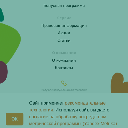
Бонусная программа
Сервис
Правовая информация
Акции
Статьи
О компании
О компании
Контакты
Получите консультацию по телефону:
8 (800) 201-40-60 доб. 10
Сайт применяет
рекомендательные
технологии.
Используя сайт, вы даете
согласие на обработку посредством
X
ОК
Любая информация на сайте носит справочный характер и не является публичной офертой
метрической программы (Yandex.Metrika)
определяемой положениями пункта 2 статьи 437 Гражданского кодекса Российской Федерации.
Владелец сайта ООО «Надежда-Фарм». Все права защищены © 2026.