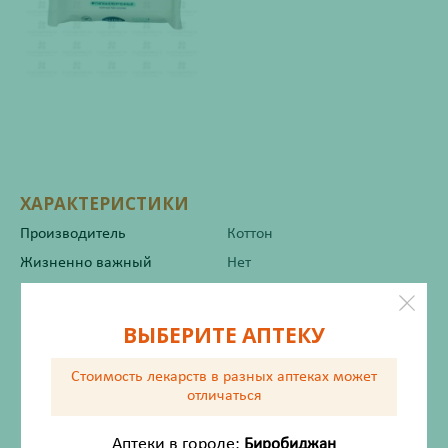
ХАРАКТЕРИСТИКИ
Производитель
Коттон
Жизненно важный
Нет
Инструкция по применению
ВЫБЕРИТЕ АПТЕКУ
Стоимость лекарств в разных аптеках
может
отличаться
Состав
Аптеки в городе:
Биробиджан