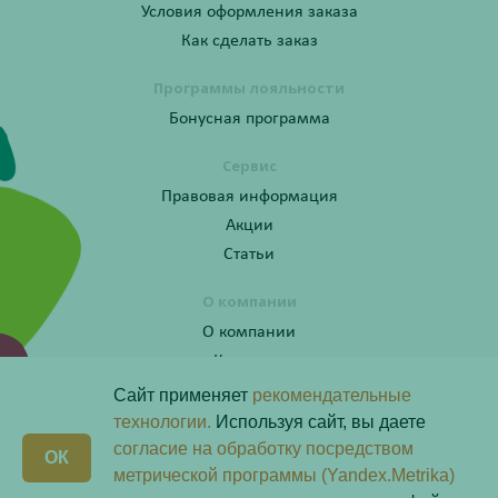
Условия оформления заказа
Как сделать заказ
Программы лояльности
Бонусная программа
Сервис
Правовая информация
Акции
Статьи
О компании
О компании
Контакты
Сайт применяет
рекомендательные
технологии.
Используя сайт, вы даете
согласие на обработку посредством
Получите консультацию по телефону:
X
ОК
8 (800) 201-40-60 доб. 10
метрической программы (Yandex.Metrika)