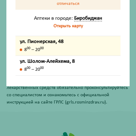
Описание
отличаться
Назначение
Аптеки в городе:
Биробиджан
Открыть карту
Способ измерения
ул. Пионерская, 48
Побочные действия
00
00
8
– 20
ул. Шолом-Алейхема, 8
Внешний вид товара, упаковки, может отличаться от
00
00
изображения на фотографии.
8
– 20
Имеются противопоказания. Перед применением
лекарственных средств обязательно проконсультируйтесь
со специалистом и ознакомьтесь с официальной
инструкцией на сайте ГРЛС (grls.rosminzdrav.ru).