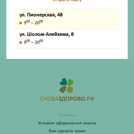
Внешний вид товара, упаковки, может отличаться от
ул. Пионерская, 48
изображения на фотографии.
00
00
9
– 20
Имеются противопоказания. Перед применением
ул. Шолом-Алейхема, 8
лекарственных средств обязательно проконсультируйтесь
00
00
со специалистом и ознакомьтесь с официальной
9
– 20
инструкцией на сайте ГРЛС (grls.rosminzdrav.ru).
Помощь
Условия оформления заказа
Как сделать заказ