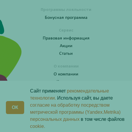
Программы лояльности
Бонусная программа
Сервис
Правовая информация
Акции
Статьи
О компании
О компании
Контакты
Сайт применяет
рекомендательные
технологии.
Используя сайт, вы даете
согласие на обработку посредством
Получите консультацию по телефону:
X
ОК
8 (800) 201-40-60 доб. 10
метрической программы (Yandex.Metrika)
персональных данных
в том числе файлов
Скачай наше
приложение
cookie.