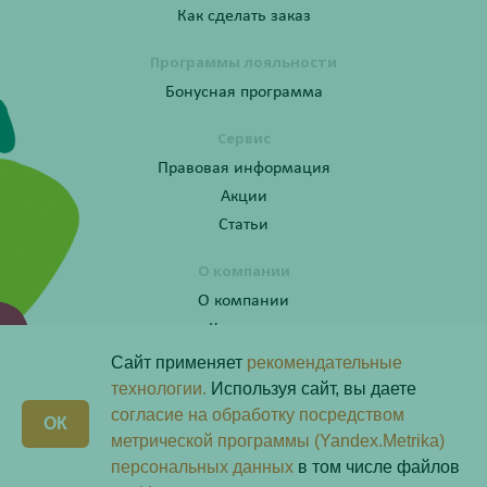
Как сделать заказ
Программы лояльности
Бонусная программа
Сервис
Правовая информация
Акции
Статьи
О компании
О компании
Контакты
Сайт применяет
рекомендательные
технологии.
Используя сайт, вы даете
согласие на обработку посредством
Получите консультацию по телефону:
X
ОК
8 (800) 201-40-60 доб. 10
метрической программы (Yandex.Metrika)
персональных данных
в том числе файлов
Скачай наше