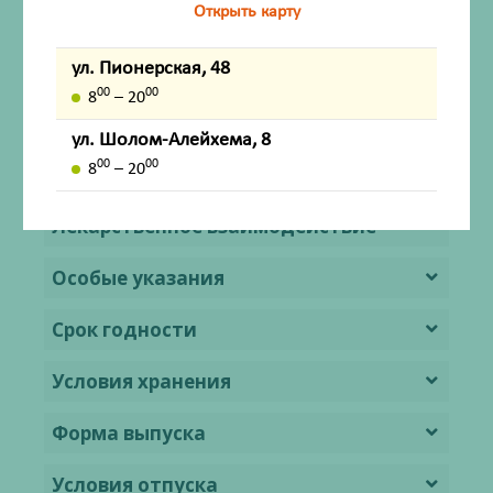
Открыть карту
период грудного вскармливания
Способ применения и дозы
ул. Пионерская, 48
00
00
8
– 20
Побочное действие
ул. Шолом-Алейхема, 8
00
00
8
– 20
Передозировка
Лекарственное взаимодействие
Особые указания
Срок годности
Условия хранения
Форма выпуска
Условия отпуска