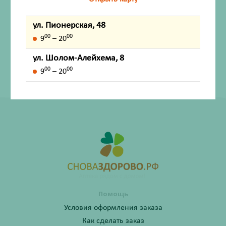
Внешний вид товара, упаковки, может отличаться от
ул. Пионерская, 48
изображения на фотографии.
00
00
9
– 20
Имеются противопоказания. Перед применением
ул. Шолом-Алейхема, 8
лекарственных средств обязательно проконсультируйтесь
00
00
со специалистом и ознакомьтесь с официальной
9
– 20
инструкцией на сайте ГРЛС (grls.rosminzdrav.ru).
Помощь
Условия оформления заказа
Как сделать заказ