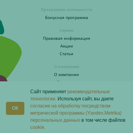
Программы лояльности
Бонусная программа
Сервис
Правовая информация
Акции
Статьи
О компании
О компании
Контакты
Сайт применяет
рекомендательные
технологии.
Используя сайт, вы даете
согласие на обработку посредством
Получите консультацию по телефону:
X
ОК
8 (800) 201-40-60 доб. 10
метрической программы (Yandex.Metrika)
персональных данных
в том числе файлов
Скачай наше
приложение
cookie.