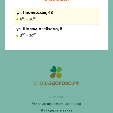
Внешний вид товара, упаковки, может отличаться от
ул. Пионерская, 48
изображения на фотографии.
00
00
8
– 20
Имеются противопоказания. Перед применением
ул. Шолом-Алейхема, 8
лекарственных средств обязательно проконсультируйтесь
00
00
со специалистом и ознакомьтесь с официальной
8
– 20
инструкцией на сайте ГРЛС (grls.rosminzdrav.ru).
Помощь
Условия оформления заказа
Как сделать заказ