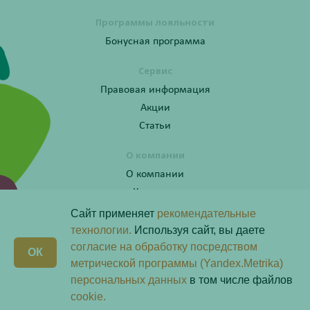
Программы лояльности
Бонусная программа
Сервис
Правовая информация
Акции
Статьи
О компании
О компании
Контакты
Сайт применяет
рекомендательные
технологии.
Используя сайт, вы даете
согласие на обработку посредством
Получите консультацию по телефону:
X
ОК
8 (800) 201-40-60 доб. 10
метрической программы (Yandex.Metrika)
персональных данных
в том числе файлов
Скачай наше
приложение
cookie.