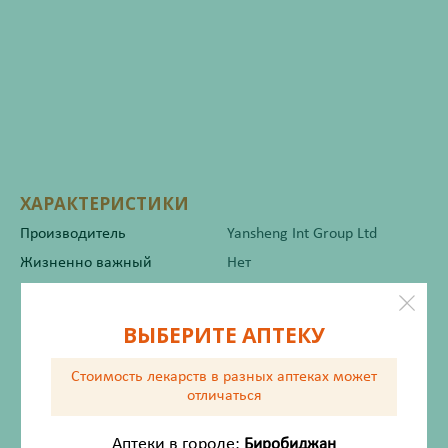
ХАРАКТЕРИСТИКИ
Производитель
Yansheng Int Group Ltd
Жизненно важный
Нет
Инструкция по применению
ВЫБЕРИТЕ АПТЕКУ
Стоимость лекарств в разных аптеках
может
отличаться
Состав
Аптеки в городе:
Биробиджан