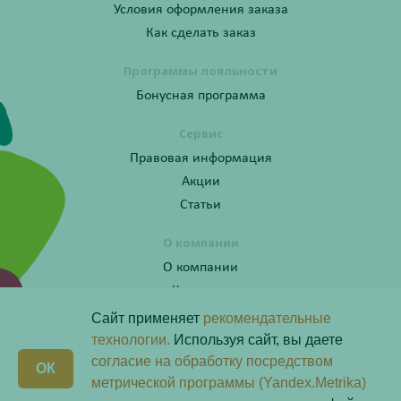
Условия оформления заказа
Как сделать заказ
Программы лояльности
Бонусная программа
Сервис
Правовая информация
Акции
Статьи
О компании
О компании
Контакты
Сайт применяет
рекомендательные
технологии.
Используя сайт, вы даете
согласие на обработку посредством
Получите консультацию по телефону:
X
ОК
8 (800) 201-40-60 доб. 10
метрической программы (Yandex.Metrika)