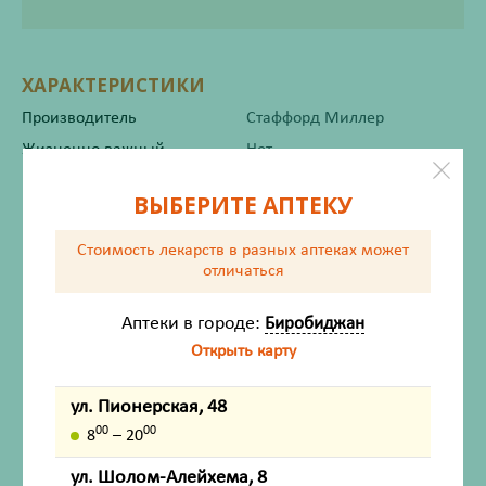
ХАРАКТЕРИСТИКИ
Производитель
Стаффорд Миллер
Жизненно важный
Нет
ВЫБЕРИТЕ АПТЕКУ
Инструкция по применению
Стоимость лекарств в разных аптеках
может
отличаться
Состав
Аптеки в городе:
Биробиджан
Открыть карту
Описание
ул. Пионерская, 48
Назначение
00
00
8
– 20
Способ применения
ул. Шолом-Алейхема, 8