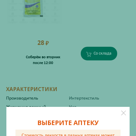
28
₽
Со склада
Соберём во вторник
после 12:00
ХАРАКТЕРИСТИКИ
Производитель
Интертекстиль
Жизненно важный
Нет
ВЫБЕРИТЕ АПТЕКУ
Инструкция по применению
Стоимость лекарств в разных аптеках
может