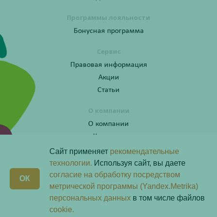
Программы лояльности
Бонусная программа
Сервис
Правовая информация
Акции
Статьи
О компании
О компании
Контакты
Сайт применяет
рекомендательные
технологии.
Используя сайт, вы даете
согласие на обработку посредством
Получите консультацию по телефону:
X
ОК
8 (800) 201-40-60 доб. 10
метрической программы (Yandex.Metrika)
персональных данных
в том числе файлов
Скачай наше
приложение
cookie.