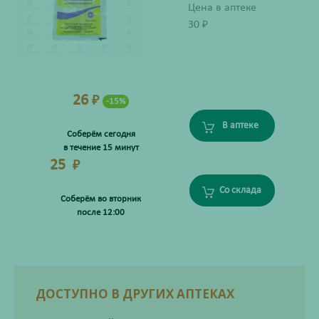
Цена в аптеке
30
₽
26
₽
-15%
В аптеке
Соберём сегодня
в течение 15 минут
25
₽
Со склада
Соберём во вторник
после 12:00
ДОСТУПНО В ДРУГИХ АПТЕКАХ