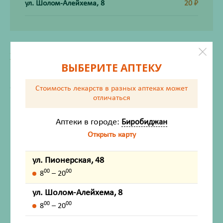
ул. Шолом-Алейхема, 8
20
₽
ХАРАКТЕРИСТИКИ
ВЫБЕРИТЕ АПТЕКУ
Производитель
Интертекстиль
Жизненно важный
Нет
Стоимость лекарств в разных аптеках
может
отличаться
Инструкция по применению
Аптеки в городе:
Биробиджан
Открыть карту
ул. Пионерская, 48
Описание
00
00
8
– 20
Показания
ул. Шолом-Алейхема, 8
00
00
8
– 20
Способ применения