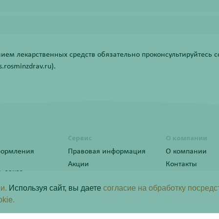
ем лекарственных средств обязательно проконсультируйтесь со
rosminzdrav.ru).
Сервис
О компании
формления
Правовая информация
О компании
Акции
Контакты
ь заказ
Статьи
ы лояльности
и.
Используя сайт, вы даете
согласие на обработку посредс
okie.
программа
рактер и не является публичной офертой определяемой положениями пункта 2 статьи 