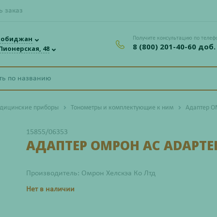
ь заказ
робиджан
Получите консультацию по телеф
8 (800) 201-40-60 доб.
 Пионерская, 48
дицинские приборы
Тонометры и комплектующие к ним
Адаптер О
15855/06353
АДАПТЕР ОМРОН AC ADAPTE
Производитель: Омрон Хелскэа Ко Лтд
Нет в наличии