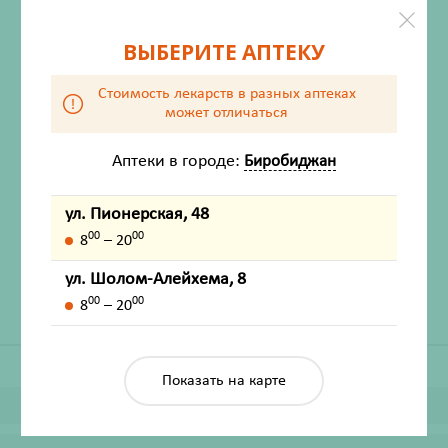
ВЫБЕРИТЕ АПТЕКУ
Стоимость лекарств в разных аптеках
может отличаться
Аптеки в городе:
Биробиджан
ХАРАКТЕРИСТИКИ
ул. Пионерская, 48
Производитель
Омрон Хелскэа Ко Лтд
00
00
8
– 20
Жизненно важный
Нет
ул. Шолом-Алейхема, 8
00
00
8
– 20
Показать на карте