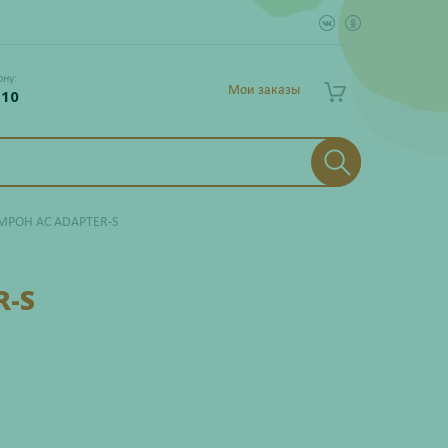
ону:
Мои заказы
 10
МРОН AC ADAPTER-S
R-S