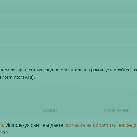
ем лекарственных средств обязательно проконсультируйтесь со
rosminzdrav.ru).
Сервис
О компании
формления
Правовая информация
О компании
и.
Используя сайт, вы даете
согласие на обработку посредс
Акции
Контакты
ь заказ
okie.
Статьи