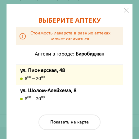
Нет в наличии
ВЫБЕРИТЕ АПТЕКУ
Стоимость лекарств в разных аптеках
может отличаться
Аптеки в городе:
Биробиджан
ХАРАКТЕРИСТИКИ
т
ул. Пионерская, 48
Производитель
Термоприбор ОАО
00
00
8
– 20
Жизненно важный
Нет
ул. Шолом-Алейхема, 8
00
00
8
– 20
Показать на карте