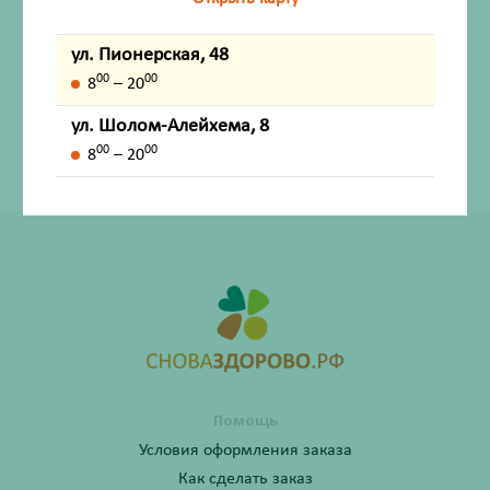
Внешний вид товара, упаковки, может отличаться от
ул. Пионерская, 48
изображения на фотографии.
00
00
8
– 20
Имеются противопоказания. Перед применением
ул. Шолом-Алейхема, 8
лекарственных средств обязательно проконсультируйтесь
00
00
со специалистом и ознакомьтесь с официальной
8
– 20
инструкцией на сайте ГРЛС (grls.rosminzdrav.ru).
Помощь
Условия оформления заказа
Как сделать заказ