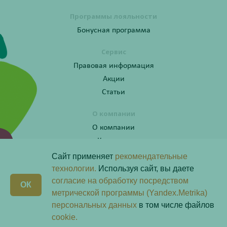
Программы лояльности
Бонусная программа
Сервис
Правовая информация
Акции
Статьи
О компании
О компании
Контакты
Сайт применяет
рекомендательные
технологии.
Используя сайт, вы даете
согласие на обработку посредством
Получите консультацию по телефону:
X
ОК
8 (800) 201-40-60 доб. 10
метрической программы (Yandex.Metrika)
персональных данных
в том числе файлов
Скачай наше
приложение
cookie.