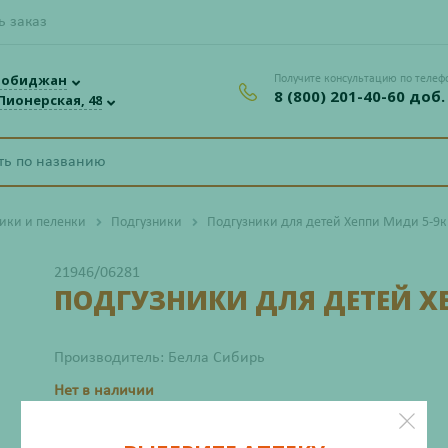
ь заказ
робиджан
Получите консультацию по телеф
8 (800) 201-40-60 доб.
 Пионерская, 48
сики и пеленки
Подгузники
Подгузники для детей Хеппи Миди 5-9
21946/06281
ПОДГУЗНИКИ ДЛЯ ДЕТЕЙ ХЕ
Производитель: Белла Сибирь
Нет в наличии