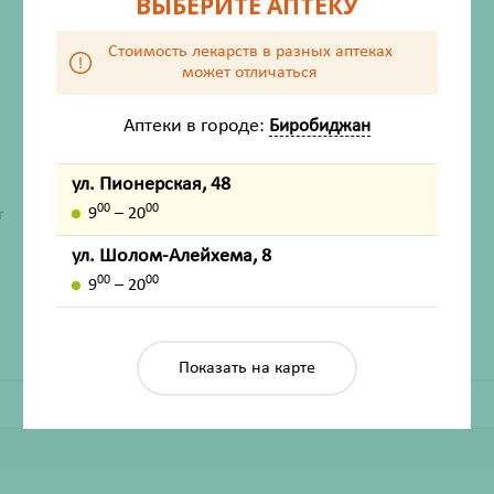
ВЫБЕРИТЕ АПТЕКУ
Стоимость лекарств в разных аптеках
может отличаться
Аптеки в городе:
Биробиджан
ул. Пионерская, 48
ХАРАКТЕРИСТИКИ
00
00
9
– 20
т
Производитель
Белла Сибирь
ул. Шолом-Алейхема, 8
Жизненно важный
Нет
00
00
9
– 20
Показать на карте