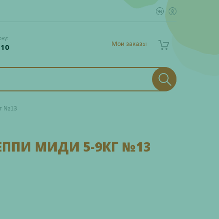
ону:
Мои заказы
 10
кг №13
ППИ МИДИ 5-9КГ №13