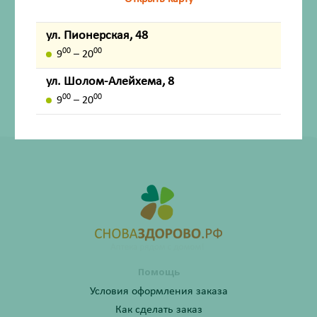
Внешний вид товара, упаковки, может отличаться от
ул. Пионерская, 48
изображения на фотографии.
00
00
9
– 20
Имеются противопоказания. Перед применением
ул. Шолом-Алейхема, 8
лекарственных средств обязательно проконсультируйтесь
00
00
со специалистом и ознакомьтесь с официальной
9
– 20
инструкцией на сайте ГРЛС (grls.rosminzdrav.ru).
Помощь
Условия оформления заказа
Как сделать заказ