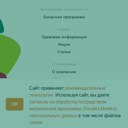
Программы лояльности
Бонусная программа
Сервис
Правовая информация
Акции
Статьи
О компании
О компании
Контакты
Сайт применяет
рекомендательные
технологии.
Используя сайт, вы даете
согласие на обработку посредством
Получите консультацию по телефону:
X
ОК
8 (800) 201-40-60 доб. 10
метрической программы (Yandex.Metrika)
персональных данных
в том числе файлов
Скачай наше
приложение
cookie.