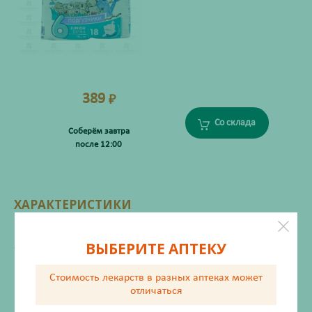
389
₽
Со склада
Соберём завтра
после 12:00
ХАРАКТЕРИСТИКИ
Производитель
Белла Сибирь
ВЫБЕРИТЕ АПТЕКУ
Жизненно важный
Нет
Стоимость лекарств в разных аптеках
может
Инструкция по применению
отличаться