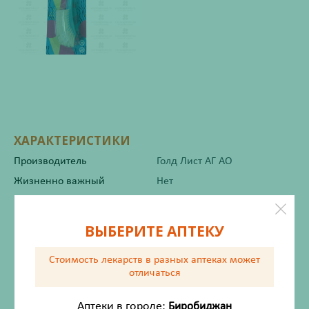
ХАРАКТЕРИСТИКИ
Производитель
Голд Лист АГ АО
Жизненно важный
Нет
Инструкция по применению
ВЫБЕРИТЕ АПТЕКУ
Стоимость лекарств в разных аптеках
может
отличаться
Состав
Аптеки в городе:
Биробиджан