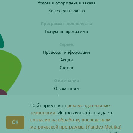
Условия оформления заказа
Как сделать заказ
Программы лояльности
Бонусная программа
Сервис
Правовая информация
Акции
Статьи
О компании
О компании
Контакты
Сайт применяет
рекомендательные
технологии.
Используя сайт, вы даете
согласие на обработку посредством
Получите консультацию по телефону:
X
ОК
8 (800) 201-40-60 доб. 10
метрической программы (Yandex.Metrika)