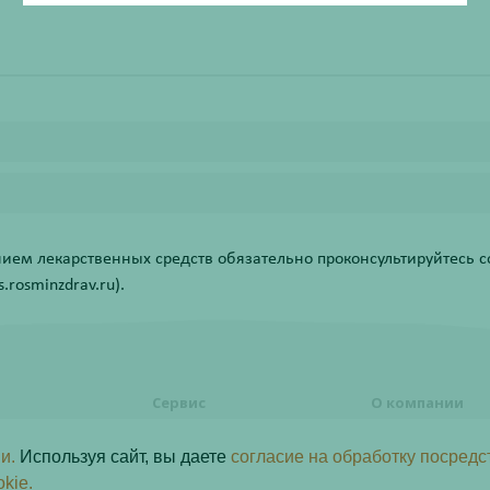
ем лекарственных средств обязательно проконсультируйтесь со
rosminzdrav.ru).
Сервис
О компании
формления
Правовая информация
О компании
и.
Используя сайт, вы даете
согласие на обработку посредс
Акции
Контакты
ь заказ
okie.