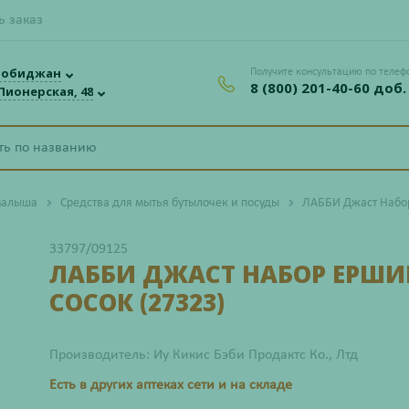
ь заказ
робиджан
Получите консультацию по телеф
8 (800) 201-40-60 доб.
 Пионерская, 48
малыша
Средства для мытья бутылочек и посуды
ЛАББИ Джаст Набор
33797/09125
ЛАББИ ДЖАСТ НАБОР ЕРШИ
СОСОК (27323)
Производитель: Иу Кикис Бэби Продактс Ко., Лтд
Есть в других аптеках сети и на складе