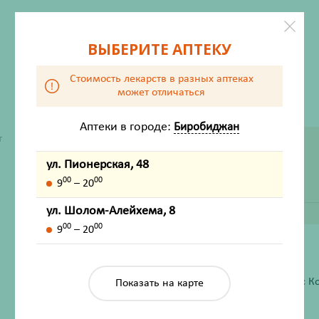
ВЫБЕРИТЕ АПТЕКУ
Стоимость лекарств в разных аптеках
может отличаться
Аптеки в городе:
Биробиджан
т
ДОСТУПНО В ДРУГИХ АПТЕКАХ
ул. Пионерская, 48
00
00
9
– 20
ул. Шолом-Алейхема, 8
ул. Шолом-Алейхема, 8
00
00
9
– 20
ХАРАКТЕРИСТИКИ
Производитель
Иу Кикис Бэби Продактс Ко
Показать на карте
Жизненно важный
Нет