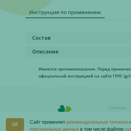
Инструкция по применению
Состав
Описание
Имеются противопоказания. Перед применени
официальной инструкцией на сайте ГРЛС (grls.
Помощь
Условия о
заказа
Сайт применяет
рекомендательные технологи
ОК
Как сделат
персональных данных
в том числе файлов
co