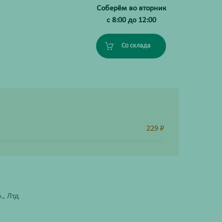
Соберём во вторник
с 8:00 до 12:00
Со склада
229
₽
., Лтд