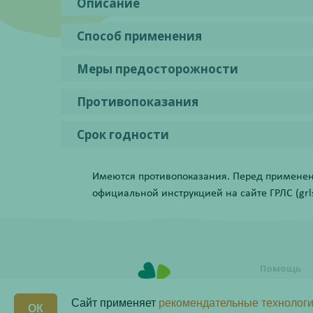
Описание
Способ применения
Меры предосторожности
Противопоказания
Срок годности
Имеются противопоказания. Перед применени
официальной инструкцией на сайте ГРЛС (grls.
Помощь
Условия о
заказа
Сайт применяет
рекомендательные технологи
ОК