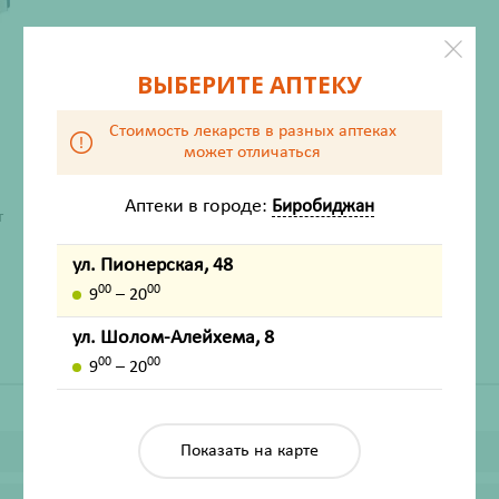
ВЫБЕРИТЕ АПТЕКУ
Стоимость лекарств в разных аптеках
может отличаться
Аптеки в городе:
Биробиджан
ХАРАКТЕРИСТИКИ
т
Производитель
Др. Реттер ЕС
ул. Пионерская, 48
Жизненно важный
Нет
00
00
9
– 20
ул. Шолом-Алейхема, 8
00
00
9
– 20
Показать на карте