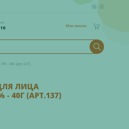
ону:
Мои заказы
 10
3% - 40г (арт.137)
ДЛЯ ЛИЦА
 40Г (АРТ.137)