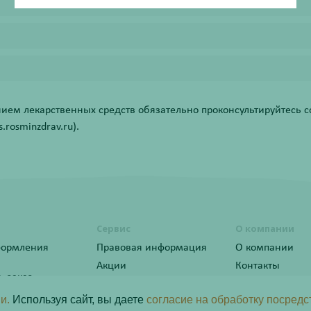
ем лекарственных средств обязательно проконсультируйтесь со
rosminzdrav.ru).
Сервис
О компании
формления
Правовая информация
О компании
Акции
Контакты
ь заказ
Статьи
ы лояльности
и.
Используя сайт, вы даете
согласие на обработку посредс