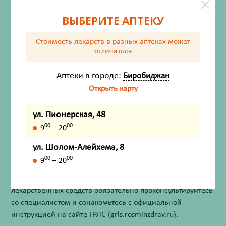
ВЫБЕРИТЕ АПТЕКУ
Описание
Стоимость лекарств в разных аптеках
может
Показания
отличаться
Способ применения и дозы
Аптеки в городе:
Биробиджан
Открыть карту
Противопоказания
ул. Пионерская, 48
Форма выпуска
00
00
9
– 20
Внешний вид товара, упаковки, может отличаться от
ул. Шолом-Алейхема, 8
изображения на фотографии.
00
00
9
– 20
Имеются противопоказания. Перед применением
лекарственных средств обязательно проконсультируйтесь
со специалистом и ознакомьтесь с официальной
инструкцией на сайте ГРЛС (grls.rosminzdrav.ru).