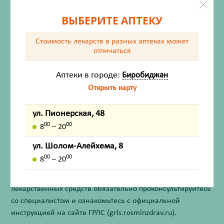
ВЫБЕРИТЕ АПТЕКУ
Описание
Стоимость лекарств в разных аптеках
может
Показания
отличаться
Способ применения
Аптеки в городе:
Биробиджан
Открыть карту
Противопоказания
ул. Пионерская, 48
Форма выпуска
00
00
8
– 20
Внешний вид товара, упаковки, может отличаться от
ул. Шолом-Алейхема, 8
изображения на фотографии.
00
00
8
– 20
Имеются противопоказания. Перед применением
лекарственных средств обязательно проконсультируйтесь
со специалистом и ознакомьтесь с официальной
инструкцией на сайте ГРЛС (grls.rosminzdrav.ru).