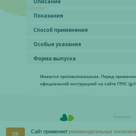
Описание
Показания
Способ применения
Особые указания
Форма выпуска
Имеются противопоказания. Перед применени
официальной инструкцией на сайте ГРЛС (grls.
Помощь
Условия о
заказа
Сайт применяет
рекомендательные технологи
ОК