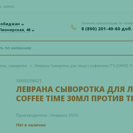
ь заказ
робиджан
Получите консультацию по телеф
8 (800) 201-40-60 доб.
 Пионерская, 48
гели, сыворотки
Леврана Сыворотка для лица с кофеином IT'S COFFEE TI
38660/08621
ЛЕВРАНА СЫВОРОТКА ДЛЯ Л
COFFEE TIME 30МЛ ПРОТИВ 
Производитель: Леврана ООО
Нет в наличии