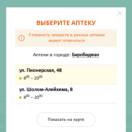
ВЫБЕРИТЕ АПТЕКУ
Стоимость лекарств в разных аптеках
может отличаться
Аптеки в городе:
Биробиджан
ХАРАКТЕРИСТИКИ
Производитель
Леврана ООО
ул. Пионерская, 48
Жизненно важный
Нет
00
00
8
– 20
ул. Шолом-Алейхема, 8
00
00
8
– 20
Показать на карте