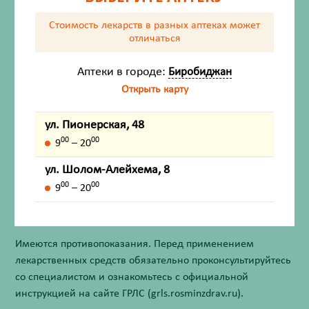
Стоимость лекарств в разных аптеках
может
Описание
отличаться
Показания
Аптеки в городе:
Биробиджан
Открыть карту
Способ применения
Противопоказания
ул. Пионерская, 48
00
00
9
– 20
Форма выпуска
ул. Шолом-Алейхема, 8
00
00
9
– 20
Внешний вид товара, упаковки, может отличаться от
изображения на фотографии.
Имеются противопоказания. Перед применением
лекарственных средств обязательно проконсультируйтесь
со специалистом и ознакомьтесь с официальной
инструкцией на сайте ГРЛС (grls.rosminzdrav.ru).