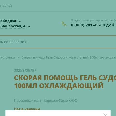
ь заказ
робиджан
Получите консультацию по телеф
8 (800) 201-40-60 доб.
 Пионерская, 48
енотоники
Скорая помощь Гель Судороги ног и ступней 100мл охлажда
38258/06797
СКОРАЯ ПОМОЩЬ ГЕЛЬ СУДО
100МЛ ОХЛАЖДАЮЩИЙ
Производитель: КоролевФарм ООО
Нет в наличии