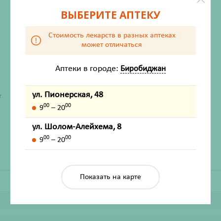
ВЫБЕРИТЕ АПТЕКУ
Стоимость лекарств в разных аптеках
может отличаться
Аптеки в городе:
Биробиджан
ХАРАКТЕРИСТИКИ
ул. Пионерская, 48
т
00
00
9
– 20
Производитель
КоролевФарм ООО
Жизненно важный
Нет
ул. Шолом-Алейхема, 8
00
00
9
– 20
Показать на карте