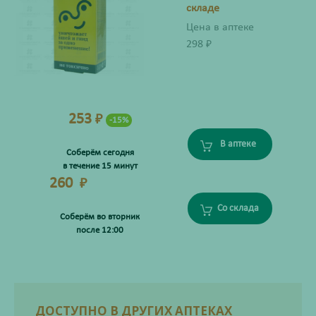
складе
Цена в аптеке
298
₽
253
₽
-15%
В аптеке
Соберём сегодня
в течение 15 минут
260
₽
Со склада
Соберём во вторник
после 12:00
ДОСТУПНО В ДРУГИХ АПТЕКАХ