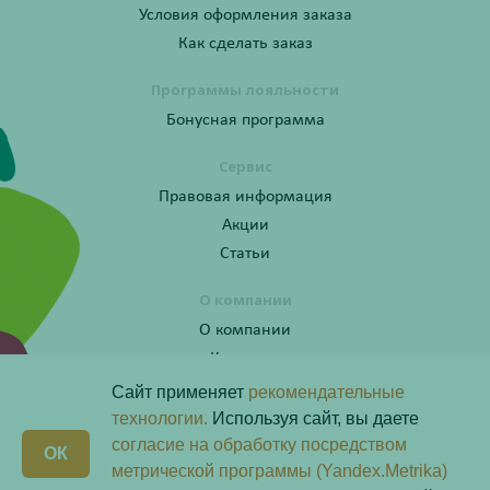
Условия оформления заказа
Как сделать заказ
Программы лояльности
Бонусная программа
Сервис
Правовая информация
Акции
Статьи
О компании
О компании
Контакты
Сайт применяет
рекомендательные
технологии.
Используя сайт, вы даете
согласие на обработку посредством
Получите консультацию по телефону:
X
ОК
8 (800) 201-40-60 доб. 10
метрической программы (Yandex.Metrika)