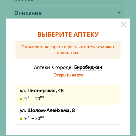
Описание
Показания
ВЫБЕРИТЕ АПТЕКУ
Противопоказания
Стоимость лекарств в разных аптеках
может
отличаться
Меры предосторожности
Аптеки в городе:
Биробиджан
Способ применения
Открыть карту
Побочное действие
ул. Пионерская, 48
Форма выпуска
00
00
9
– 20
ул. Шолом-Алейхема, 8
Условия хранения
00
00
9
– 20
Срок годности